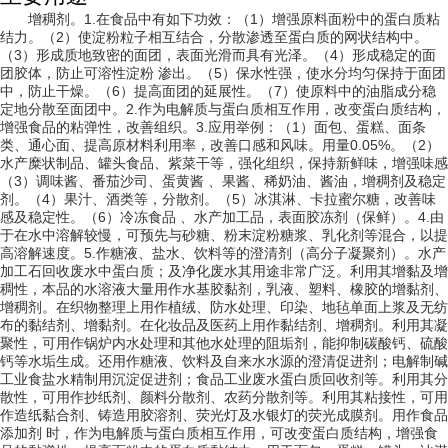
增稠剂。1.在食品中有如下功效：（1）增强原料面粉中的蛋白质粘
结力。（2）使淀粉粒子相互结合，分散渗透至蛋白质的网状结构中。
（3）形成质地致密的面团，表面光滑而具有光泽。（4）形成稳定的面
团胶体，防止可溶性淀粉 渗出。（5）保水性强，使水分均匀保持于面团
中，防止干燥。（6）提高面团的延展性。（7）使原料中的油脂成分稳
定地分散至面团中。2.作为电解质与蛋白质相互作用，改变蛋白质结构，
增强食品的粘弹性，改善组织。3.应用举例：（1）面包、蛋糕、面条
类、通心面、提高原材料利用率，改善口感和风味。用量0.05%。（2）
水产糜状制品、罐头食品、紫菜干等，强化组织，保持新鲜味，增强味感
（3）调味酱、番茄沙司、蛋黄酱 、果酱、稀奶油、酱油，增稠剂及稳定
剂。（4）果汁、酒类等，分散剂。（5）冰淇淋、卡拉蜜尔糖，改善味
感及稳定性。（6）冷冻食品 、水产加工品，表面胶冻剂（保鲜）。4.由
于在水中溶解较慢，可预先与砂糖、粉末淀粉糖浆、乳化剂等混合，以提
高溶解速度。5.作糖液、盐水、饮料等的澄清剂（高分子凝聚剂）。水产
加工石回收废水中蛋白质；及净化废水其用途非常广泛。利用其增黏及增
稠性，本品的水溶液大量用作水基胶黏剂，乳液、塑料、橡胶的增黏剂、
增稠剂。在织物整理上用作植绒、防水处理、印染、地毡单面上浆及无纺
布的黏结剂、增黏剂。在化妆品及医药上用作黏结剂、增稠剂。利用其凝
聚性，可用作锅炉内水处理和其他水处理的阻垢剂，能抑制碳酸钙、硫酸
钙等水垢生成。还用作糖液、饮料及自来水水源的澄清促进剂；电解制碱
工业食盐水精制用沉淀促进剂；食品工业废水蛋白质回收剂等。利用其分
散性，可用作抄纸剂、颜料分散剂、农药分散剂等。利用其粘接性，可用
作造纸黏合剂、铸造用胶溶剂、荧光灯及水银灯的荧光成膜剂。用作食品
添加剂 时，作为电解质与蛋白质相互作用，可改变蛋白质结构，增强食