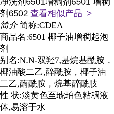
净洗剂6501增稠剂6501 增稠
剂6502
查看相似产品 >
简介
简称:CDEA
商品名:6501 椰子油增稠起泡
剂
别名:N.N-双羟7,基烷基酰胺，
椰油酸二乙,醉酰胺，椰子油
二乙,酶酰胺，烷基醉酰肢
性 状:淡黄色至琥珀色粘稠液
体,易溶于水