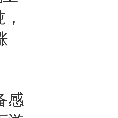
吨，
涨
备感