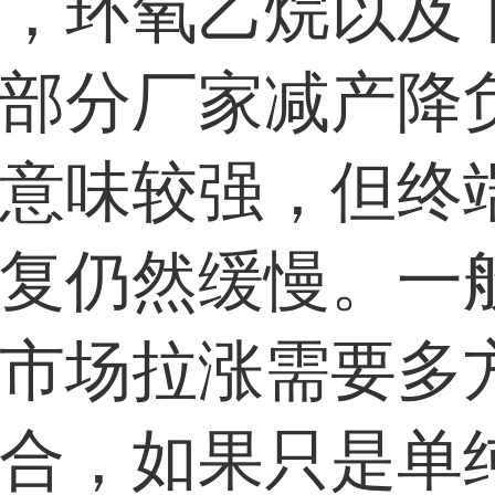
，环氧乙烷以及
部分厂家减产降
意味较强，但终
复仍然缓慢。一
市场拉涨需要多
合，如果只是单