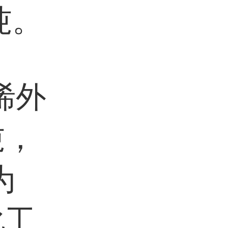
吨。
烯外
吨，
为
化工