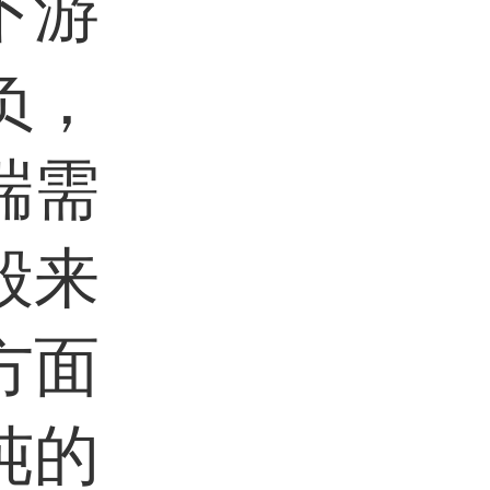
下游
负，
端需
般来
方面
纯的