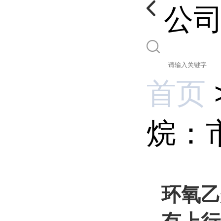
公
首页
烷：市
环氧乙