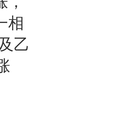
涨，
一相
以及乙
涨