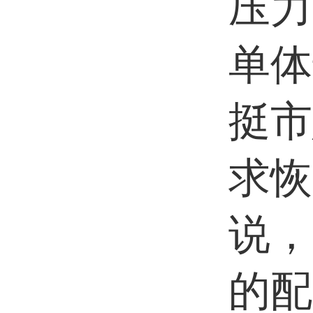
压力
单体
挺市
求恢
说，
的配