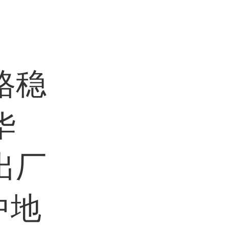
4
格稳
华
出厂
中地