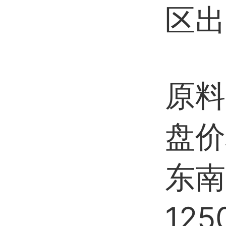
区出
原料
盘价
东南
12