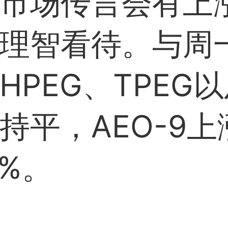
市场传言会有上
理智看待。与周
HPEG、TPEG
持平，AEO-9上
6%。