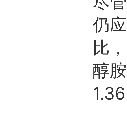
尽管
仍应
比，
醇胺
1.3