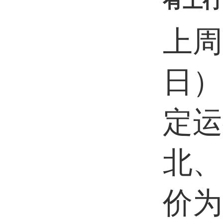
有上行
上周
日）
定运
北、
价为